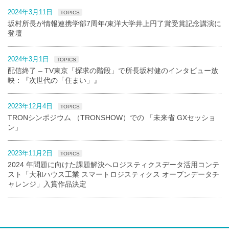
2024年3月11日
TOPICS
坂村所長が情報連携学部7周年/東洋大学井上円了賞受賞記念講演に
登壇
2024年3月1日
TOPICS
配信終了 – TV東京「探求の階段」で所長坂村健のインタビュー放
映：『次世代の「住まい」』
2023年12月4日
TOPICS
TRONシンポジウム （TRONSHOW）での 「未来省 GXセッショ
ン」
2023年11月2日
TOPICS
2024 年問題に向けた課題解決へロジスティクスデータ活用コンテ
スト「大和ハウス工業 スマートロジスティクス オープンデータチ
ャレンジ」入賞作品決定