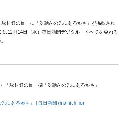
坂村健の目」に「対話AIの先にある怖さ」が掲載され
くは12月14日（水）毎日新聞デジタル「すべてを委ねる
い。
号16面）「坂村健の目」欄「対話AIの先にある怖さ」
怖さ」 | 毎日新聞 (mainichi.jp)